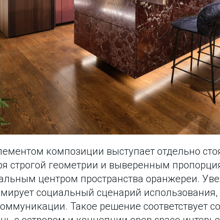
ементом композиции выступает отдельно ст
аря строгой геометрии и выверенным пропорци
уальным центром пространства оранжереи. Ув
рмирует социальный сценарий использования,
 коммуникации. Такое решение соответствует 