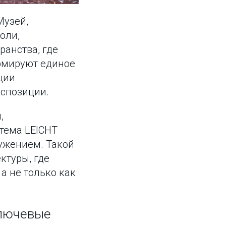
Музей,
оли,
ранства, где
ормируют единое
ции
кспозиции.
,
тема LEICHT
ружением. Такой
ктуры, где
а не только как
ключевые