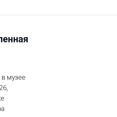
ленная
 в музее
26,
ке
ра