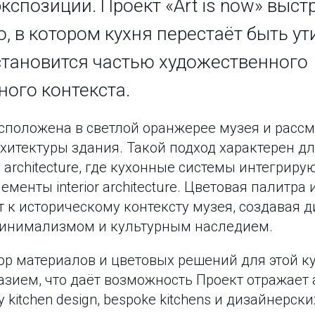
кспозиции. Проект «Art is now» выст
о, в котором кухня перестаёт быть у
становится частью художественного
ного контекста.
сположена в светлой оранжерее музея и рассм
хитектуры здания. Такой подход характерен д
 architecture, где кухонные системы интегрирую
менты interior architecture. Цветовая палитра
 к историческому контексту музея, создавая 
инимализмом и культурным наследием.
ор материалов и цветовых решений для этой к
азием, что даёт возможность Проект отражает
 kitchen design, bespoke kitchens и дизайнерск