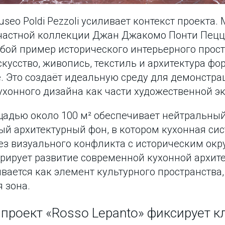
seo Poldi Pezzoli усиливает контекст проекта. 
частной коллекции Джан Джакомо Понти Пецц
бой пример исторического интерьерного прост
кусство, живопись, текстиль и архитектура ф
. Это создаёт идеальную среду для демонстра
ухонного дизайна как части художественной э
адью около 100 м² обеспечивает нейтральный
ый архитектурный фон, в котором кухонная сис
без визуального конфликта с историческим ок
рирует развитие современной кухонной архите
вается как элемент культурного пространства, 
 зона.
е проект «Rosso Lepanto» фиксирует 