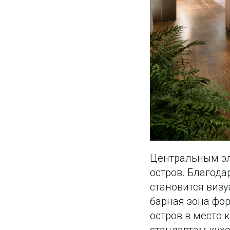
Центральным эл
остров. Благод
становится виз
барная зона фо
остров в место