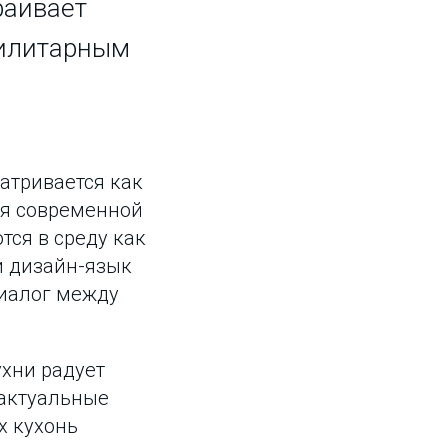
раивает
тилитарным
атривается как
ля современной
тся в среду как
 и дизайн-язык
диалог между
ухни радует
 актуальные
их кухонь