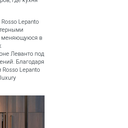
ров, где кухня
Rosso Lepanto
актерными
, меняющуюся в
к
оне Леванто под
ений. Благодаря
 Rosso Lepanto
luxury