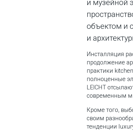
и музейной э
пространств
объектом и 
и архитектур
Инсталляция ра
продолжение ар
практики kitchen
полноценные эле
LEICHT отсылают
современным м
Кроме того, выб
своим разнообр
тенденции luxury