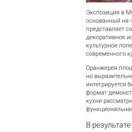
Экспозиция в Mu
основанный на 
представляет со
декоративное ис
культурное поле
современного к
Оранжерея площ
но выразительн
интегрируется 
формат демонст
кухня рассматри
функциональная
В результат