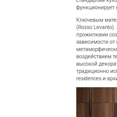
стандартам кухо
функционирует к
Ключевым матер
(Rosso Levanto)
прожилками соз
зависимости от 
метаморфически
воздействием т
высокой декорат
традиционно испо
residences и ар