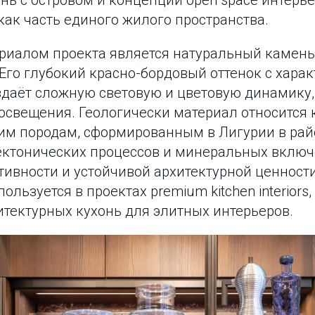
нь с островом и концепции open space интерье
ак часть единого жилого пространства.
иалом проекта является натуральный камень 
. Его глубокий красно-бордовый оттенок с хар
даёт сложную световую и цветовую динамику
освещения. Геологически материал относится 
м породам, сформированным в Лигурии в рай
ектонических процессов и минеральных включ
ивности и устойчивой архитектурной ценности
льзуется в проектах premium kitchen interiors, 
хитектурных кухонь для элитных интерьеров.