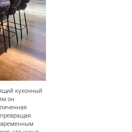
оящий кухонный
ям он
еличенная
 превращая
современным