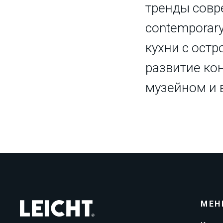
тренды совре
contemporary 
кухни с остр
развитие ко
музейном и 
МЕН